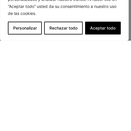
“Aceptar todo” usted da su consentimiento a nuestro uso
de las cookies.
LOCALIZACIÓN
C. Carretería, 31, Distrito Centro, 29008
Personalizar
Rechazar todo
Aceptar todo
Málaga
CÓMO LLEGAR
CONTACTO
info@pinarhospitality.com
+34 952 22 00 00