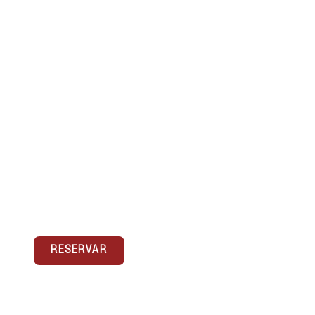
02- ESTUDIO
Apartamentos de un dormitorio de
aproximadamente 40 m². Están localizados en
calle Ferrandiz 10. Un pequeño paseo de 5
minutos(...)
RESERVAR