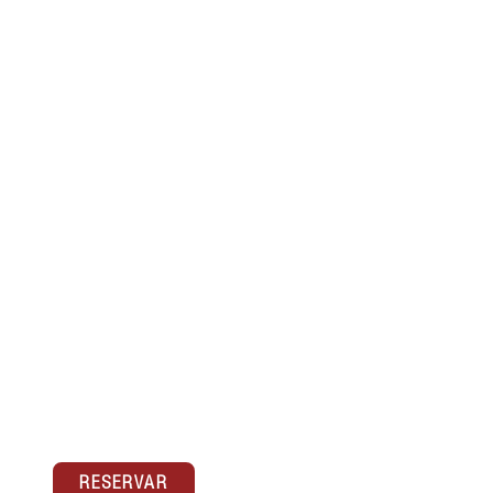
99-ROOM PERFIL
ANTIGUO
Habitacion de aproximadamente 15 m² con
mini cocina. Están localizados en calle
Carretería en el Centro Histórico de la ciudad.
(...)
RESERVAR