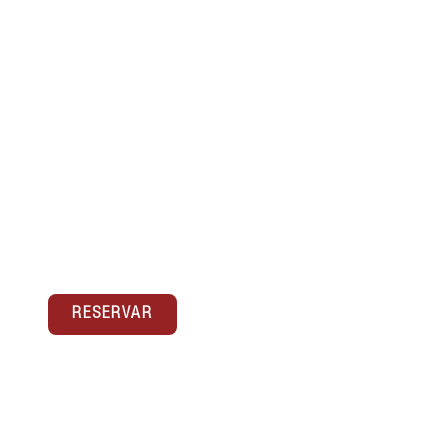
APARTAMENTO SUPERIOR
DE UN DORMITORIO
Apartamentos de un dormitorio de
aproximadamente 50 m². Están localizados en
calle Ferrandiz 10. Un pequeño paseo de 5
minutos(...)
RESERVAR