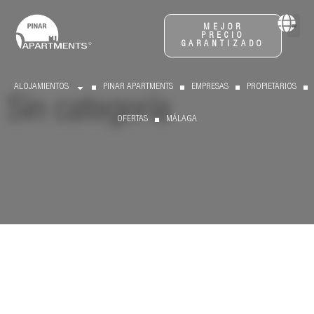
MEJOR
MEJOR
PRECIO
PRECIO
GARANTIZADO
GARANTIZADO
ALOJAMIENTOS
ALOJAMIENTOS
PINAR APARTMENTS
PINAR APARTMENTS
EMPRESAS
EMPRESAS
PROPIETARIOS
PROPIETARIOS
Sin categoría
OFERTAS
OFERTAS
MÁLAGA
MÁLAGA