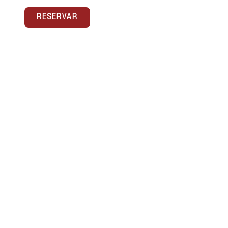
RESERVAR
ESTUDIO C/ÁLVAREZ 11
Estudio tipo «loft» de aproximadamente 45 m².
Están localizados en calle Álvarez, una
perpendicular de calle Carreteria, en el
Centro(...)