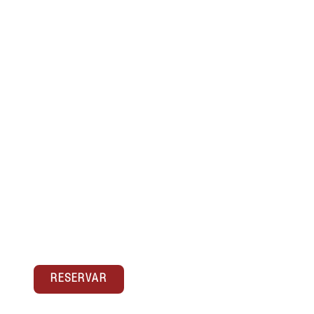
03- APARTAMENTO
PREMIUM DE 3
DORMITORIOS CON
BALCON
Apartamentos de tres dormitorios de
aproximadamente 80 m². Están localizados en
calle Frailes, 26. Un pequeño paseo de 1
minuto(...)
RESERVAR